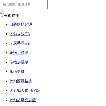
热门
推荐
最新
全部
下载
大家都在搜
神途万能登录器
全部
神途
传奇
下载
口袋妖怪起源
1001108下载
|
共有
55
款
共有
54
款
【热血江湖3D】群攻、攻速版
共有
1
款
下载
火影大战OL
100141下载
|
下载
宁辰手游app
元始十二职业
茅山专属单机版
下载
宠物小精灵
76月卡宠物-三职业版
100536下载
|
100387下载
|
下
宠物加强版
100634下载
|
载
永恒奇迹
下载
武帝专属单机版
日月天赋六职业
梦幻西游挂机
下载
100732下载
|
100618下载
|
热血沉默专属版
火影鸣人传-满V版
下载
100573下载
|
梦幻超级变态版
下载