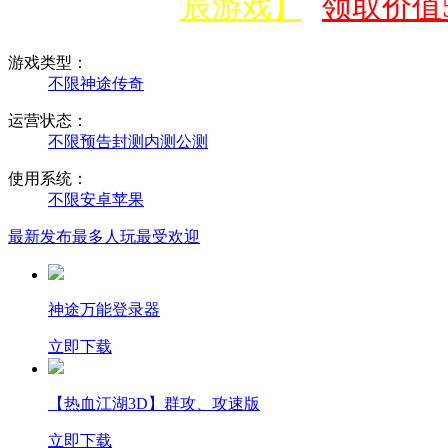
信公众号【宁辰游戏】
领取价值5
游戏类型：
不限
神途
传奇
运营状态：
不限
预告
封测
内测
公测
使用系统：
不限
安卓
苹果
最新发布
最多人玩
最受欢迎
神途万能登录器
立即下载
【热血江湖3D】群攻、攻速版
立即下载