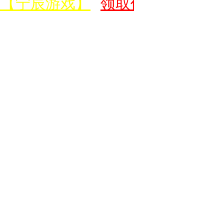
【宁辰游戏】
领取价值500元新手